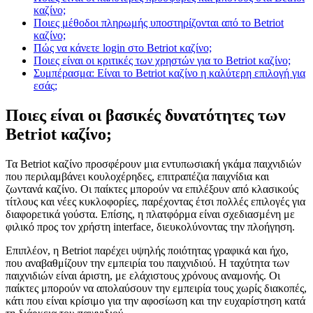
καζίνο;
Ποιες μέθοδοι πληρωμής υποστηρίζονται από το Betriot
καζίνο;
Πώς να κάνετε login στο Betriot καζίνο;
Ποιες είναι οι κριτικές των χρηστών για το Betriot καζίνο;
Συμπέρασμα: Είναι το Betriot καζίνο η καλύτερη επιλογή για
εσάς;
Ποιες είναι οι βασικές δυνατότητες των
Betriot καζίνο;
Τα Betriot καζίνο προσφέρουν μια εντυπωσιακή γκάμα παιχνιδιών
που περιλαμβάνει κουλοχέρηδες, επιτραπέζια παιχνίδια και
ζωντανά καζίνο. Οι παίκτες μπορούν να επιλέξουν από κλασικούς
τίτλους και νέες κυκλοφορίες, παρέχοντας έτσι πολλές επιλογές για
διαφορετικά γούστα. Επίσης, η πλατφόρμα είναι σχεδιασμένη με
φιλικό προς τον χρήστη interface, διευκολύνοντας την πλοήγηση.
Επιπλέον, η Betriot παρέχει υψηλής ποιότητας γραφικά και ήχο,
που αναβαθμίζουν την εμπειρία του παιχνιδιού. Η ταχύτητα των
παιχνιδιών είναι άριστη, με ελάχιστους χρόνους αναμονής. Οι
παίκτες μπορούν να απολαύσουν την εμπειρία τους χωρίς διακοπές,
κάτι που είναι κρίσιμο για την αφοσίωση και την ευχαρίστηση κατά