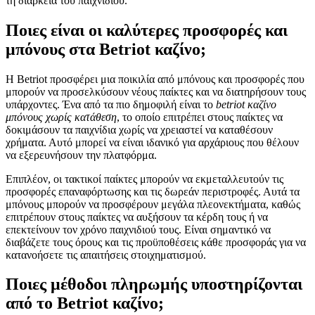
τη διάρκεια του παιχνιδιού.
Ποιες είναι οι καλύτερες προσφορές και
μπόνους στα Betriot καζίνο;
Η Betriot προσφέρει μια ποικιλία από μπόνους και προσφορές που
μπορούν να προσελκύσουν νέους παίκτες και να διατηρήσουν τους
υπάρχοντες. Ένα από τα πιο δημοφιλή είναι το
betriot καζίνο
μπόνους χωρίς κατάθεση
, το οποίο επιτρέπει στους παίκτες να
δοκιμάσουν τα παιχνίδια χωρίς να χρειαστεί να καταθέσουν
χρήματα. Αυτό μπορεί να είναι ιδανικό για αρχάριους που θέλουν
να εξερευνήσουν την πλατφόρμα.
Επιπλέον, οι τακτικοί παίκτες μπορούν να εκμεταλλευτούν τις
προσφορές επαναφόρτωσης και τις δωρεάν περιστροφές. Αυτά τα
μπόνους μπορούν να προσφέρουν μεγάλα πλεονεκτήματα, καθώς
επιτρέπουν στους παίκτες να αυξήσουν τα κέρδη τους ή να
επεκτείνουν τον χρόνο παιχνιδιού τους. Είναι σημαντικό να
διαβάζετε τους όρους και τις προϋποθέσεις κάθε προσφοράς για να
κατανοήσετε τις απαιτήσεις στοιχηματισμού.
Ποιες μέθοδοι πληρωμής υποστηρίζονται
από το Betriot καζίνο;