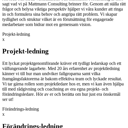
sagt vad vi på Mattmann Consulting brinner för. Genom att ställa rätt
frågor och belysa viktiga perspektiv hjälper vi våra kunder att ringa
in och formulera sina behov och angripa rätt problem. Vi skapar
tydlighet och struktur vilket är en förutsättning för engagerade
medarbetare som bidrar mot en gemensam vision.
Projekt-ledning
x
Projekt-ledning
Ett lyckat projektgenomförande kräver ett tydligt ledarskap och ett
välfungerande lagarbete. Med 20 års erfarenhet av projektledning
känner vi till hur man undviker fallgroparna samt vilka
framgångsfaktorerna är bakom effektiva team och lyckade resultat.
Vi tar gärna rollen som projektledare hos er, men vi kan även hjälpa
till med rådgivning och coachning av era egna projekt- och
förändringsledare. Hör av er och berätta om hur just era önskemål
ser ut!
Förändrings-ledning
x
Förändrings-ledning