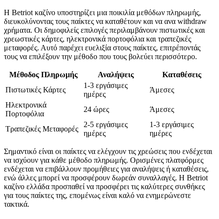
Η Betriot καζίνο υποστηρίζει μια ποικιλία μεθόδων πληρωμής,
διευκολύνοντας τους παίκτες να καταθέτουν και να ανα withdraw
χρήματα. Οι δημοφιλείς επιλογές περιλαμβάνουν πιστωτικές και
χρεωστικές κάρτες, ηλεκτρονικά πορτοφόλια και τραπεζικές
μεταφορές. Αυτό παρέχει ευελιξία στους παίκτες, επιτρέποντάς
τους να επιλέξουν την μέθοδο που τους βολεύει περισσότερο.
Μέθοδος Πληρωμής
Αναλήψεις
Καταθέσεις
1-3 εργάσιμες
Πιστωτικές Κάρτες
Άμεσες
ημέρες
Ηλεκτρονικά
24 ώρες
Άμεσες
Πορτοφόλια
2-5 εργάσιμες
1-3 εργάσιμες
Τραπεζικές Μεταφορές
ημέρες
ημέρες
Σημαντικό είναι οι παίκτες να ελέγχουν τις χρεώσεις που ενδέχεται
να ισχύουν για κάθε μέθοδο πληρωμής. Ορισμένες πλατφόρμες
ενδέχεται να επιβάλλουν προμήθειες για αναλήψεις ή καταθέσεις,
ενώ άλλες μπορεί να προσφέρουν δωρεάν συναλλαγές. Η Betriot
καζίνο ελλάδα προσπαθεί να προσφέρει τις καλύτερες συνθήκες
για τους παίκτες της, επομένως είναι καλό να ενημερώνεστε
τακτικά.