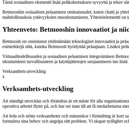
Tämä sosiaalinen elementti lisää pelikokemuksen syvyyttä ja tekee siit
Betmooshin sosiaalisen pelaamisen ominaisuudet, kuten chatti ja yhte
mahdollisuuksia ystävyyksien muodostamiseen. Yhteisöelementti on tär
Yhteenveto: Betmooshin innovaatiot ja niid
Betmoosh on onnistunut yhdistämään teknologiset innovaatiot ja pelaa
esimerkkejä siitä, kuinka Betmoosh hyödyttää pelaajiaan. Lisäksi pel
Virtuaalitodellisuuden ja sosiaalisen pelaamisen integroiminen Betmoo
sitoutuminen turvallisuuteen ja käyttäjätietojen suojaamiseen tuo lisä
Verksamhets-utveckling
x
Verksamhets-utveckling
Att ständigt utvecklas och förändras är ett måste för alla organisation
operativa arbetet flyter på, och hur ser man till att få medarbetarna m
Att leda och stötta verksamheter och människor i förändring är kort sa
formulera sina behov och angripa rätt problem. Vi skapar tydlighet oc