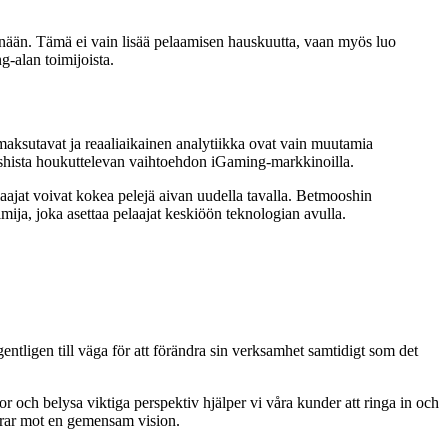
enään. Tämä ei vain lisää pelaamisen hauskuutta, vaan myös luo
-alan toimijoista.
aksutavat ja reaaliaikainen analytiikka ovat vain muutamia
oshista houkuttelevan vaihtoehdon iGaming-markkinoilla.
aajat voivat kokea pelejä aivan uudella tavalla. Betmooshin
mija, joka asettaa pelaajat keskiöön teknologian avulla.
entligen till väga för att förändra sin verksamhet samtidigt som det
r och belysa viktiga perspektiv hjälper vi våra kunder att ringa in och
idrar mot en gemensam vision.