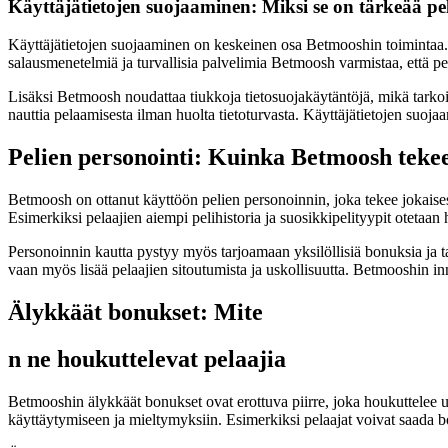
Käyttäjätietojen suojaaminen: Miksi se on tärkeää pel
Käyttäjätietojen suojaaminen on keskeinen osa Betmooshin toimintaa. 
salausmenetelmiä ja turvallisia palvelimia Betmoosh varmistaa, että pel
Lisäksi Betmoosh noudattaa tiukkoja tietosuojakäytäntöjä, mikä tarkoit
nauttia pelaamisesta ilman huolta tietoturvasta. Käyttäjätietojen suo
Pelien personointi: Kuinka Betmoosh tekee
Betmoosh on ottanut käyttöön pelien personoinnin, joka tekee jokaises
Esimerkiksi pelaajien aiempi pelihistoria ja suosikkipelityypit otetaan 
Personoinnin kautta pystyy myös tarjoamaan yksilöllisiä bonuksia ja ta
vaan myös lisää pelaajien sitoutumista ja uskollisuutta. Betmooshin 
Älykkäät bonukset: Mite
n ne houkuttelevat pelaajia
Betmooshin älykkäät bonukset ovat erottuva piirre, joka houkuttelee uu
käyttäytymiseen ja mieltymyksiin. Esimerkiksi pelaajat voivat saada bonu