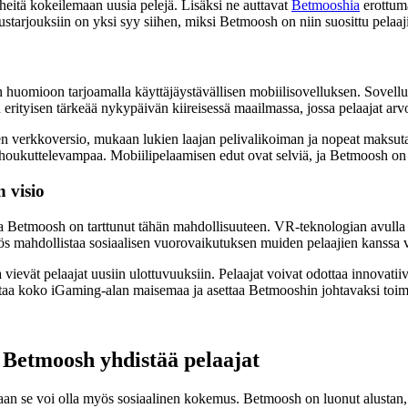
heitä kokeilemaan uusia pelejä. Lisäksi ne auttavat
Betmooshia
erottuma
tarjouksiin on yksi syy siihen, miksi Betmoosh on niin suosittu pelaa
omioon tarjoamalla käyttäjäystävällisen mobiilisovelluksen. Sovellus on
rityisen tärkeää nykypäivän kiireisessä maailmassa, jossa pelaajat arvos
en verkkoversio, mukaan lukien laajan pelivalikoiman ja nopeat maksut
ä houkuttelevampaa. Mobiilipelaamisen edut ovat selviä, ja Betmoosh on
n visio
a Betmoosh on tarttunut tähän mahdollisuuteen. VR-teknologian avulla pe
s mahdollistaa sosiaalisen vuorovaikutuksen muiden pelaajien kanssa v
 vievät pelaajat uusiin ulottuvuuksiin. Pelaajat voivat odottaa innovat
uttaa koko iGaming-alan maisemaa ja asettaa Betmooshin johtavaksi toimi
 Betmoosh yhdistää pelaajat
an se voi olla myös sosiaalinen kokemus. Betmoosh on luonut alustan, 