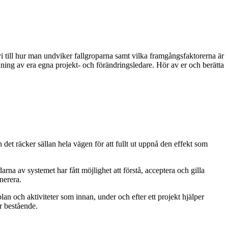
i till hur man undviker fallgroparna samt vilka framgångsfaktorerna är
ning av era egna projekt- och förändringsledare. Hör av er och berätta
en det räcker sällan hela vägen för att fullt ut uppnå den effekt som
arna av systemet har fått möjlighet att förstå, acceptera och gilla
nerera.
an och aktiviteter som innan, under och efter ett projekt hjälper
ir bestående.