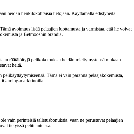
an heidän henkilökohtaisia tietojaan. Käyttämällä edistyneitä
 Tämä avoimuus lisää pelaajien luottamusta ja varmistaa, että he voivat
jakokemusta ja Betmooshin brändiä.
rjotaan räätälöityjä pelikokemuksia heidän mieltymystensä mukaan.
stavat heitä.
idän pelikäyttäytymiseensä. Tämä ei vain paranna pelaajakokemusta,
en iGaming-markkinoilla.
ole vain perinteisiä talletusbonuksia, vaan ne perustuvat pelaajien
at tietyissä pelitilanteissa.