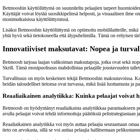
Betmooshin käyttöliittymä on suunniteltu pelaajien tarpeet huomioiden.
Käyttäjät voivat löytää suosikkipelinsä helposti, ja visuaalinen ilme o
monimutkaisissa käyttöliittymissä.
Lisäksi Betmooshin käyttöliittymä on optimoitu mobiililaitteille, mikä 
yhtä hyvä sekä tietokoneella että älypuhelimilla. Tämä on erityisen t
Innovatiiviset maksutavat: Nopea ja turvall
Betmoosh tarjoaa laajan valikoiman maksutapoja, jotka ovat sekä nopeita 
Skrill. Tämä monipuolisuus mahdollistaa pelaajille joustavuuden talletus
Turvallisuus on myös keskeinen tekijä Betmooshin maksutavoissa. Kaik
heidän taloudelliset tietonsa ovat turvassa, mikä lisää luottamusta j
Reaaliaikainen analytiikka: Kuinka pelaajat voivat 
Betmoosh on hyödyntänyt reaaliaikaista analytiikkaa parantaakseen pe
avulla pelaajat voivat tehdä informoituja päätöksiä pelistrategiastaan ja
Reaaliaikainen analytiikka voi myös auttaa pelaajia seuraamaan omaa pe
tieto on arvokasta, sillä se voi auttaa pelaajia hallitsemaan pelikust