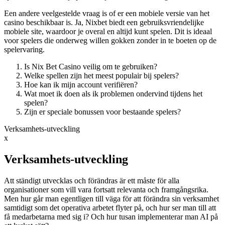
Een andere veelgestelde vraag is of er een mobiele versie van het
casino beschikbaar is. Ja, Nixbet biedt een gebruiksvriendelijke
mobiele site, waardoor je overal en altijd kunt spelen. Dit is ideaal
voor spelers die onderweg willen gokken zonder in te boeten op de
spelervaring.
Is Nix Bet Casino veilig om te gebruiken?
Welke spellen zijn het meest populair bij spelers?
Hoe kan ik mijn account verifiëren?
Wat moet ik doen als ik problemen ondervind tijdens het
spelen?
Zijn er speciale bonussen voor bestaande spelers?
Verksamhets-utveckling
x
Verksamhets-utveckling
Att ständigt utvecklas och förändras är ett måste för alla
organisationer som vill vara fortsatt relevanta och framgångsrika.
Men hur går man egentligen till väga för att förändra sin verksamhet
samtidigt som det operativa arbetet flyter på, och hur ser man till att
få medarbetarna med sig i? Och hur tusan implementerar man AI på