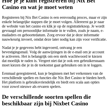
Hoe je je kunt registreren bij Nix Bet
Casino en wat je moet weten
Registreren bij Nix Bet Casino is een eenvoudig proces, maar er zijn
enkele belangrijke stappen die je moet volgen. Allereerst ga je naar
de website van het casino en klik je op de registratieknop. Je wordt
gevraagd om persoonlijke informatie in te vullen, zoals je naam, e-
mailadres en geboortedatum. Zorg ervoor dat je deze informatie
nauwkeurig invoert, omdat deze later nodig kan zijn voor verificatie.
Nadat je je gegevens hebt ingevoerd, ontvang je een
bevestigingsmail. Volg de aanwijzingen in de e-mail om je account
te activeren. Het is belangrijk om een sterk wachtwoord te kiezen
dat moeilijk te raden is. Vergeet niet dat je ook een gebruikersnaam
moet kiezen die je in de toekomst gaat gebruiken om in te loggen.
Eenmaal geregistreerd, kun je beginnen met het verkennen van de
verschillende spellen en functies die Nix Bet Casino te bieden heeft.
Het platform is gebruiksvriendelijk en biedt een scala aan opties
voor zowel nieuwe als ervaren spelers.
De verschillende soorten spellen die
beschikbaar zijn bij Nixbet Casino