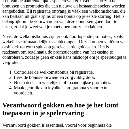
Een van de aantrekkelijke aspecten van Nix Bet Casino zijn de
bonussen en promoties die aan nieuwe en bestaande spelers worden
aangeboden. Bij registratie ontvang je vaak een welkomstbonus, die
kan bestaan uit gratis spins of een bonus op je eerste storting. Het is
belangrijk om de voorwaarden van deze bonussen goed door te
lezen, zodat je weet wat je moet doen om ze te claimen.
Naast de welkomstbonus zijn er ook doorlopende promoties, zoals
wekelijkse of maandelijkse aanbiedingen. Deze kunnen variëren van
cashback tot extra spins op geselecteerde gokkasten. Het is
raadzaam om regelmatig de promotiepagina van het casino te
controleren, zodat je geen enkele kans misloopt om je speelbudget te
vergroten.
Controleer de welkomstbonus bij registratie.
Lees de bonusvoorwaarden zorgvuldig door.
Neem deel aan wekelijkse of maandelijkse promoties.
Maak gebruik van loyaliteitsprogramma’s voor extra
voordelen.
Verantwoord gokken en hoe je het kunt
toepassen in je spelervaring
Verantwoord gokken is essentieel, vooral voor beginners die