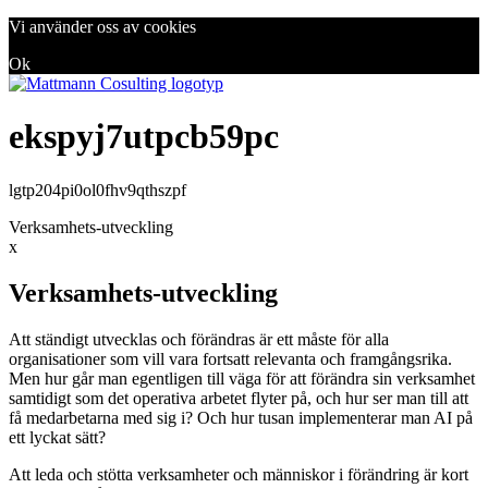
Vi använder oss av cookies
Ok
ekspyj7utpcb59pc
lgtp204pi0ol0fhv9qthszpf
Verksamhets-utveckling
x
Verksamhets-utveckling
Att ständigt utvecklas och förändras är ett måste för alla
organisationer som vill vara fortsatt relevanta och framgångsrika.
Men hur går man egentligen till väga för att förändra sin verksamhet
samtidigt som det operativa arbetet flyter på, och hur ser man till att
få medarbetarna med sig i? Och hur tusan implementerar man AI på
ett lyckat sätt?
Att leda och stötta verksamheter och människor i förändring är kort