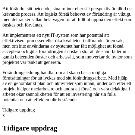
Att förändra sitt beteende, sina rutiner eller sitt perspektiv är alltid en
krävande process. Att logiskt förstå behovet av förändring är viktigt,
men det räcker sällan hela vägen för att fullt ut uppnå den effekt som
önskas och förväntas.
Att implementera ett nytt IT-system som har potential att
effektivisera processer eller öka kvaliteten i utförandet är en sak,
men om inte användarna av systemet har fått möjlighet att förstå,
acceptera och gilla förändringen är risken stor att de snart faller in i
gamla beteendemönster och arbetssätt, som motverkar de nyttor som
projektet var tänkt att generera.
Förändringsledning handlar om att skapa bästa möjliga
förutsättningar för att lyckas med sitt förändringsarbete. Med hjälp
av en genomtänkt plan och aktiviteter som innan, under och efter ett
projekt hjälper medarbetare och andra att förstå och vara delaktiga i
arbetet ökar sannolikheten för att en investering når sin fulla
potential och att effekten blir bestående.
Tidigare uppdrag
x
Tidigare uppdrag