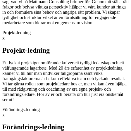
sagt vad vi på Mattmann Consulting brinner för. Genom att ställa rätt
frågor och belysa viktiga perspektiv hjälper vi våra kunder att ringa
in och formulera sina behov och angripa rätt problem. Vi skapar
tydlighet och struktur vilket är en förutsättning för engagerade
medarbetare som bidrar mot en gemensam vision.
Projekt-ledning
x
Projekt-ledning
Ett lyckat projektgenomförande kräver ett tydligt ledarskap och ett
välfungerande lagarbete. Med 20 års erfarenhet av projektledning
känner vi till hur man undviker fallgroparna samt vilka
framgångsfaktorerna är bakom effektiva team och lyckade resultat.
Vi tar gärna rollen som projektledare hos er, men vi kan även hjälpa
till med rådgivning och coachning av era egna projekt- och
förändringsledare. Hör av er och berätta om hur just era önskemål
ser ut!
Förändrings-ledning
x
Förändrings-ledning