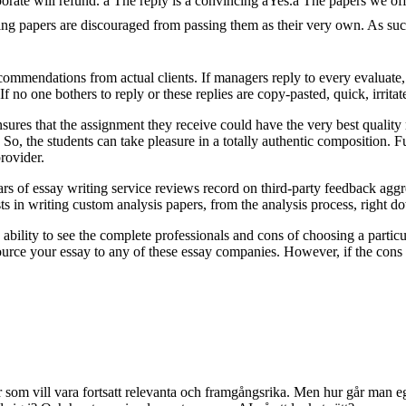
te will refund. â The reply is a convincing âYes.â The papers we off
ting papers are discouraged from passing them as their very own. As such
commendations from actual clients. If managers reply to every evaluate, a
If no one bothers to reply or these replies are copy-pasted, quick, irrita
ensures that the assignment they receive could have the very best quality
. So, the students can take pleasure in a totally authentic composition. F
provider.
ars of essay writing service reviews record on third-party feedback aggr
s in writing custom analysis papers, from the analysis process, right do
he ability to see the complete professionals and cons of choosing a partic
ource your essay to any of these essay companies. However, if the cons 
er som vill vara fortsatt relevanta och framgångsrika. Men hur går man eg