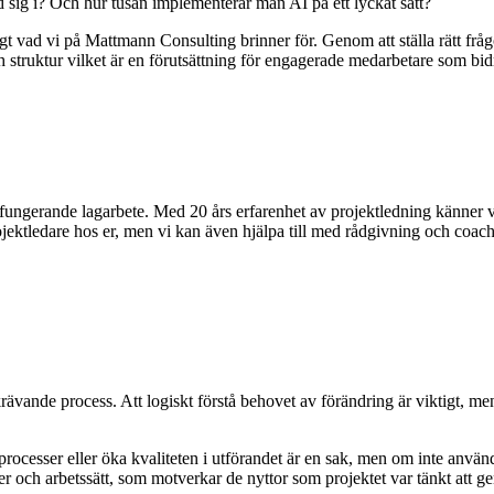
ed sig i? Och hur tusan implementerar man AI på ett lyckat sätt?
gt vad vi på Mattmann Consulting brinner för. Genom att ställa rätt frågo
h struktur vilket är en förutsättning för engagerade medarbetare som b
älfungerande lagarbete. Med 20 års erfarenhet av projektledning känner v
ojektledare hos er, men vi kan även hjälpa till med rådgivning och coach
en krävande process. Att logiskt förstå behovet av förändring är viktigt, m
processer eller öka kvaliteten i utförandet är en sak, men om inte använd
ter och arbetssätt, som motverkar de nyttor som projektet var tänkt att ge