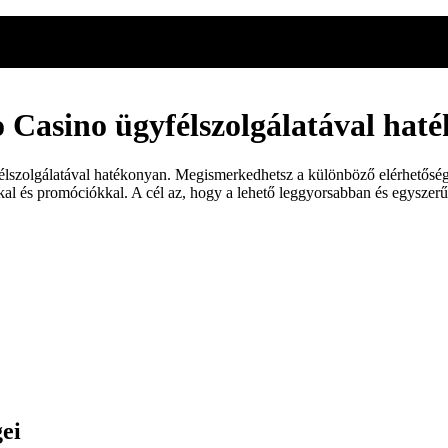
o Casino ügyfélszolgálatával hat
lszolgálatával hatékonyan. Megismerkedhetsz a különböző elérhetősége
kkal és promóciókkal. A cél az, hogy a lehető leggyorsabban és egysze
gei