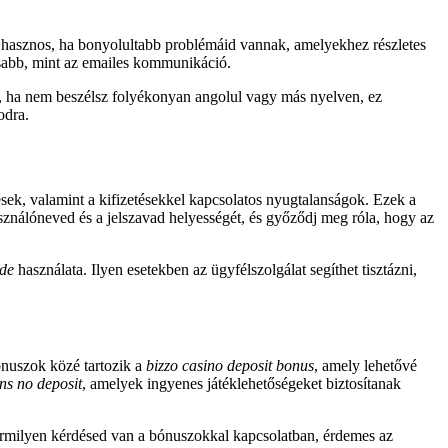
en hasznos, ha bonyolultabb problémáid vannak, amelyekhez részletes
rsabb, mint az emailes kommunikáció.
l, ha nem beszélsz folyékonyan angolul vagy más nyelven, ez
odra.
ek, valamint a kifizetésekkel kapcsolatos nyugtalanságok. Ezek a
sználóneved és a jelszavad helyességét, és győződj meg róla, hogy az
ode
használata. Ilyen esetekben az ügyfélszolgálat segíthet tisztázni,
ónuszok közé tartozik a
bizzo casino deposit bonus
, amely lehetővé
ins no deposit
, amelyek ingyenes játéklehetőségeket biztosítanak
bármilyen kérdésed van a bónuszokkal kapcsolatban, érdemes az