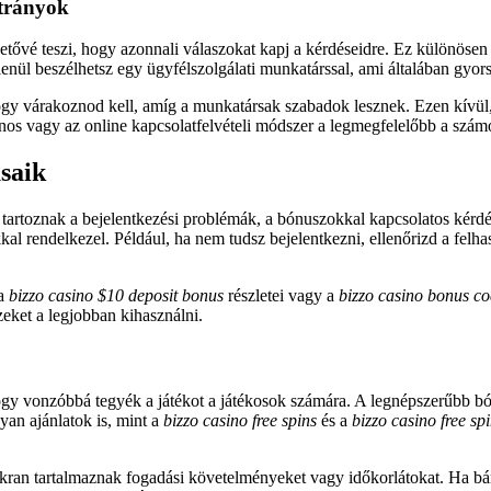
átrányok
hetővé teszi, hogy azonnali válaszokat kapj a kérdéseidre. Ez különös
lenül beszélhetsz egy ügyfélszolgálati munkatárssal, ami általában gyo
hogy várakoznod kell, amíg a munkatársak szabadok lesznek. Ezen kívü
nos vagy az online kapcsolatfelvételi módszer a legmegfelelőbb a szám
saik
artoznak a bejelentkezési problémák, a bónuszokkal kapcsolatos kérdés
 rendelkezel. Például, ha nem tudsz bejelentkezni, ellenőrizd a felha
 a
bizzo casino $10 deposit bonus
részletei vagy a
bizzo casino bonus c
eket a legjobban kihasználni.
ogy vonzóbbá tegyék a játékot a játékosok számára. A legnépszerűbb b
lyan ajánlatok is, mint a
bizzo casino free spins
és a
bizzo casino free sp
gyakran tartalmaznak fogadási követelményeket vagy időkorlátokat. Ha 