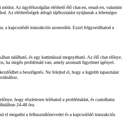
 módot. Az ügyfélszolgálat elérhető élő chat-en, email-en, valamint
álod. Az elérhetőségek átfogó tájékoztatást nyújtanak a lehetséges
an, a kapcsolódó tranzakciós azonosítót. Ezzel felgyorsíthatod a
ában található, és egy kattintással megnyitható. Az élő chat előnye,
os, ha sürgős problémád van, amely azonnali figyelmet igényel.
zdődhet a beszélgetés. Ne felejtsd el, hogy a legjobb tapasztalat
zolásához.
lőnye, hogy részletesen leírhatod a problémádat, és csatolhatsz
általában 24-48 óra.
jtsd el megadni a felhasználónevedet és a kapcsolódó tranzakciós