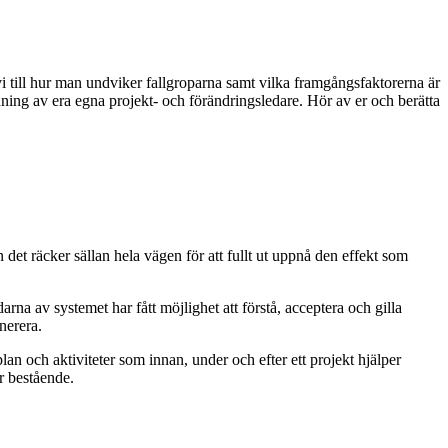
i till hur man undviker fallgroparna samt vilka framgångsfaktorerna är
ning av era egna projekt- och förändringsledare. Hör av er och berätta
en det räcker sällan hela vägen för att fullt ut uppnå den effekt som
arna av systemet har fått möjlighet att förstå, acceptera och gilla
nerera.
an och aktiviteter som innan, under och efter ett projekt hjälper
ir bestående.