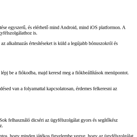
ltése egyszerű, és elérhető mind Android, mind iOS platformon. A
yfélszolgálathoz is.
 az alkalmazás értesítéseket is küld a legújabb bónuszokról és
r lépj be a fiókodba, majd keresd meg a fiókbeállítások menüpontot.
rdésed van a folyamattal kapcsolatosan, érdemes felkeresni az
k felhasználó dicséri az ügyfélszolgálat gyors és segítőkész
z.
ontos, hogy minden játékos figyelembe vegye, hogy az ügyfélszolgálat