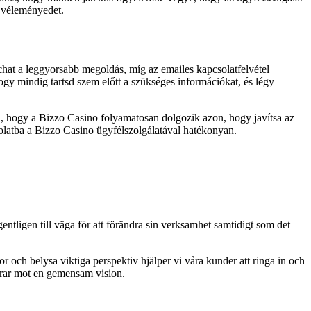
a véleményedet.
hat a leggyorsabb megoldás, míg az emailes kapcsolatfelvétel
ogy mindig tartsd szem előtt a szükséges információkat, és légy
el, hogy a Bizzo Casino folyamatosan dolgozik azon, hogy javítsa az
olatba a Bizzo Casino ügyfélszolgálatával hatékonyan.
entligen till väga för att förändra sin verksamhet samtidigt som det
r och belysa viktiga perspektiv hjälper vi våra kunder att ringa in och
idrar mot en gemensam vision.