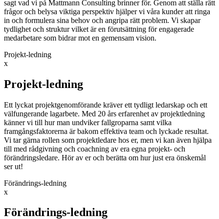
sagt vad vi på Mattmann Consulting brinner för. Genom att ställa rätt
frågor och belysa viktiga perspektiv hjälper vi våra kunder att ringa
in och formulera sina behov och angripa rätt problem. Vi skapar
tydlighet och struktur vilket är en förutsättning för engagerade
medarbetare som bidrar mot en gemensam vision.
Projekt-ledning
x
Projekt-ledning
Ett lyckat projektgenomförande kräver ett tydligt ledarskap och ett
välfungerande lagarbete. Med 20 års erfarenhet av projektledning
känner vi till hur man undviker fallgroparna samt vilka
framgångsfaktorerna är bakom effektiva team och lyckade resultat.
Vi tar gärna rollen som projektledare hos er, men vi kan även hjälpa
till med rådgivning och coachning av era egna projekt- och
förändringsledare. Hör av er och berätta om hur just era önskemål
ser ut!
Förändrings-ledning
x
Förändrings-ledning