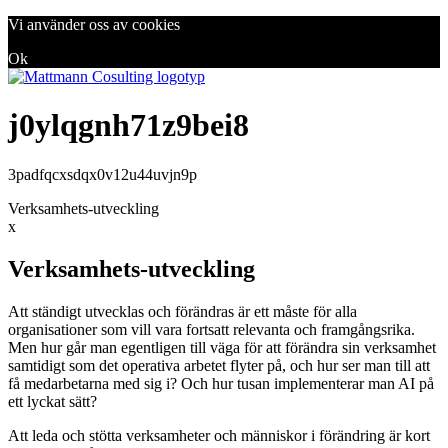
Vi använder oss av cookies
Ok
j0ylqgnh71z9bei8
3padfqcxsdqx0v12u44uvjn9p
Verksamhets-utveckling
x
Verksamhets-utveckling
Att ständigt utvecklas och förändras är ett måste för alla
organisationer som vill vara fortsatt relevanta och framgångsrika.
Men hur går man egentligen till väga för att förändra sin verksamhet
samtidigt som det operativa arbetet flyter på, och hur ser man till att
få medarbetarna med sig i? Och hur tusan implementerar man AI på
ett lyckat sätt?
Att leda och stötta verksamheter och människor i förändring är kort