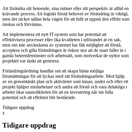
Att förändra sitt beteende, sina rutiner eller sitt perspektiv är alltid en
krävande process. Att logiskt förstå behovet av förändring är viktigt,
men det räcker sällan hela vägen för att fullt ut uppnå den effekt som
önskas och förväntas.
Att implementera ett nytt IT-system som har potential att
effektivisera processer eller öka kvaliteten i utförandet är en sak,
men om inte användarna av systemet har fått möjlighet att förstå,
acceptera och gilla förändringen är risken stor att de snart faller in i
gamla beteendemönster och arbetssätt, som motverkar de nyttor som
projektet var tänkt att generera.
Förändringsledning handlar om att skapa bästa möjliga
förutsättningar för att lyckas med sitt förändringsarbete. Med hjälp
av en genomtänkt plan och aktiviteter som innan, under och efter ett
projekt hjälper medarbetare och andra att förstå och vara delaktiga i
arbetet ökar sannolikheten för att en investering når sin fulla
potential och att effekten blir bestående.
Tidigare uppdrag
x
Tidigare uppdrag