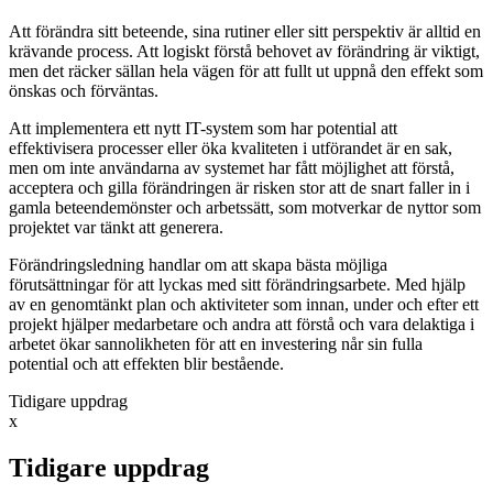
Att förändra sitt beteende, sina rutiner eller sitt perspektiv är alltid en
krävande process. Att logiskt förstå behovet av förändring är viktigt,
men det räcker sällan hela vägen för att fullt ut uppnå den effekt som
önskas och förväntas.
Att implementera ett nytt IT-system som har potential att
effektivisera processer eller öka kvaliteten i utförandet är en sak,
men om inte användarna av systemet har fått möjlighet att förstå,
acceptera och gilla förändringen är risken stor att de snart faller in i
gamla beteendemönster och arbetssätt, som motverkar de nyttor som
projektet var tänkt att generera.
Förändringsledning handlar om att skapa bästa möjliga
förutsättningar för att lyckas med sitt förändringsarbete. Med hjälp
av en genomtänkt plan och aktiviteter som innan, under och efter ett
projekt hjälper medarbetare och andra att förstå och vara delaktiga i
arbetet ökar sannolikheten för att en investering når sin fulla
potential och att effekten blir bestående.
Tidigare uppdrag
x
Tidigare uppdrag