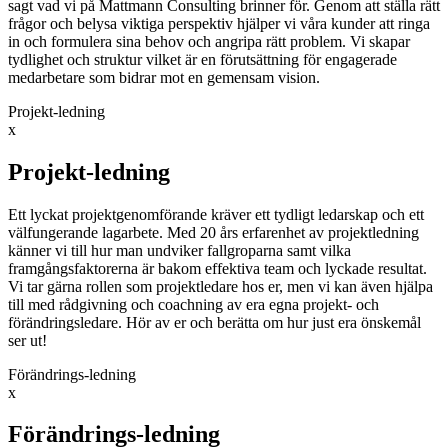
sagt vad vi på Mattmann Consulting brinner för. Genom att ställa rätt
frågor och belysa viktiga perspektiv hjälper vi våra kunder att ringa
in och formulera sina behov och angripa rätt problem. Vi skapar
tydlighet och struktur vilket är en förutsättning för engagerade
medarbetare som bidrar mot en gemensam vision.
Projekt-ledning
x
Projekt-ledning
Ett lyckat projektgenomförande kräver ett tydligt ledarskap och ett
välfungerande lagarbete. Med 20 års erfarenhet av projektledning
känner vi till hur man undviker fallgroparna samt vilka
framgångsfaktorerna är bakom effektiva team och lyckade resultat.
Vi tar gärna rollen som projektledare hos er, men vi kan även hjälpa
till med rådgivning och coachning av era egna projekt- och
förändringsledare. Hör av er och berätta om hur just era önskemål
ser ut!
Förändrings-ledning
x
Förändrings-ledning