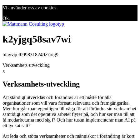
Vi använder oss av cookies
Ok
k2yjgq58sav7wi
bfayvqef0998318249z7oig9
Verksamhets-utveckling
x
Verksamhets-utveckling
Att ständigt utvecklas och förändras är ett måste för alla
organisationer som vill vara fortsatt relevanta och framgångsrika.
Men hur går man egentligen till väga för att förändra sin verksamhet
samtidigt som det operativa arbetet flyter på, och hur ser man till att
få medarbetarna med sig i? Och hur tusan implementerar man AI på
ett lyckat sätt?
Att leda och stötta verksamheter och människor i förändring är kort