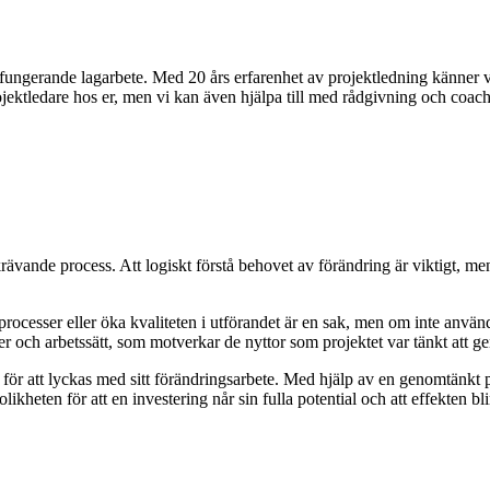
älfungerande lagarbete. Med 20 års erfarenhet av projektledning känner v
ojektledare hos er, men vi kan även hjälpa till med rådgivning och coach
en krävande process. Att logiskt förstå behovet av förändring är viktigt, m
processer eller öka kvaliteten i utförandet är en sak, men om inte använd
ter och arbetssätt, som motverkar de nyttor som projektet var tänkt att ge
för att lyckas med sitt förändringsarbete. Med hjälp av en genomtänkt pl
ikheten för att en investering når sin fulla potential och att effekten bl