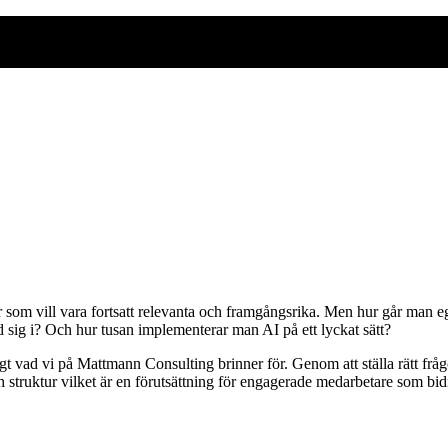
er som vill vara fortsatt relevanta och framgångsrika. Men hur går man eg
ed sig i? Och hur tusan implementerar man AI på ett lyckat sätt?
gt vad vi på Mattmann Consulting brinner för. Genom att ställa rätt frågo
h struktur vilket är en förutsättning för engagerade medarbetare som b