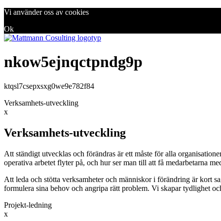
Vi använder oss av cookies
Ok
nkow5ejnqctpndg9p
ktqsl7csepxsxg0we9e782f84
Verksamhets-utveckling
x
Verksamhets-utveckling
Att ständigt utvecklas och förändras är ett måste för alla organisation
operativa arbetet flyter på, och hur ser man till att få medarbetarna m
Att leda och stötta verksamheter och människor i förändring är kort sa
formulera sina behov och angripa rätt problem. Vi skapar tydlighet oc
Projekt-ledning
x