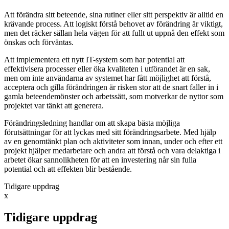
Att förändra sitt beteende, sina rutiner eller sitt perspektiv är alltid en
krävande process. Att logiskt förstå behovet av förändring är viktigt,
men det räcker sällan hela vägen för att fullt ut uppnå den effekt som
önskas och förväntas.
Att implementera ett nytt IT-system som har potential att
effektivisera processer eller öka kvaliteten i utförandet är en sak,
men om inte användarna av systemet har fått möjlighet att förstå,
acceptera och gilla förändringen är risken stor att de snart faller in i
gamla beteendemönster och arbetssätt, som motverkar de nyttor som
projektet var tänkt att generera.
Förändringsledning handlar om att skapa bästa möjliga
förutsättningar för att lyckas med sitt förändringsarbete. Med hjälp
av en genomtänkt plan och aktiviteter som innan, under och efter ett
projekt hjälper medarbetare och andra att förstå och vara delaktiga i
arbetet ökar sannolikheten för att en investering når sin fulla
potential och att effekten blir bestående.
Tidigare uppdrag
x
Tidigare uppdrag