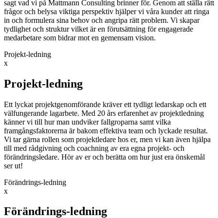
sagt vad vi på Mattmann Consulting brinner för. Genom att ställa rätt
frågor och belysa viktiga perspektiv hjälper vi våra kunder att ringa
in och formulera sina behov och angripa rätt problem. Vi skapar
tydlighet och struktur vilket är en förutsättning för engagerade
medarbetare som bidrar mot en gemensam vision.
Projekt-ledning
x
Projekt-ledning
Ett lyckat projektgenomförande kräver ett tydligt ledarskap och ett
välfungerande lagarbete. Med 20 års erfarenhet av projektledning
känner vi till hur man undviker fallgroparna samt vilka
framgångsfaktorerna är bakom effektiva team och lyckade resultat.
Vi tar gärna rollen som projektledare hos er, men vi kan även hjälpa
till med rådgivning och coachning av era egna projekt- och
förändringsledare. Hör av er och berätta om hur just era önskemål
ser ut!
Förändrings-ledning
x
Förändrings-ledning