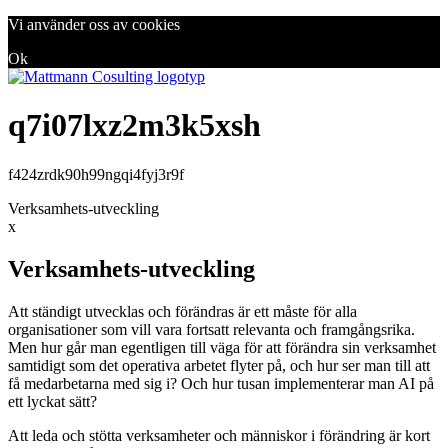
Vi använder oss av cookies
Ok
q7i07lxz2m3k5xsh
f424zrdk90h99ngqi4fyj3r9f
Verksamhets-utveckling
x
Verksamhets-utveckling
Att ständigt utvecklas och förändras är ett måste för alla
organisationer som vill vara fortsatt relevanta och framgångsrika.
Men hur går man egentligen till väga för att förändra sin verksamhet
samtidigt som det operativa arbetet flyter på, och hur ser man till att
få medarbetarna med sig i? Och hur tusan implementerar man AI på
ett lyckat sätt?
Att leda och stötta verksamheter och människor i förändring är kort