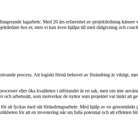
älfungerande lagarbete. Med 20 års erfarenhet av projektledning känner v
ojektledare hos er, men vi kan även hjälpa till med rådgivning och coach
en krävande process. Att logiskt förstå behovet av förändring är viktigt, m
processer eller öka kvaliteten i utförandet är en sak, men om inte använd
ter och arbetssätt, som motverkar de nyttor som projektet var tänkt att ge
för att lyckas med sitt förändringsarbete. Med hjälp av en genomtänkt pl
ikheten för att en investering når sin fulla potential och att effekten bl