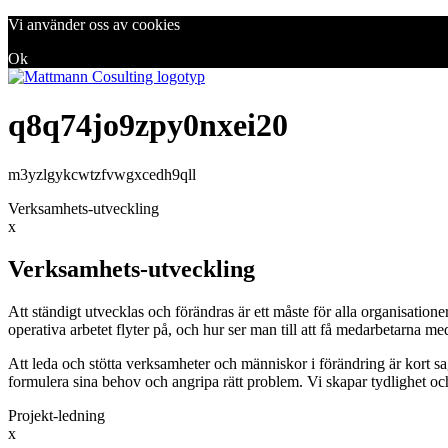
Vi använder oss av cookies
Ok
q8q74jo9zpy0nxei20
m3yzlgykcwtzfvwgxcedh9qll
Verksamhets-utveckling
x
Verksamhets-utveckling
Att ständigt utvecklas och förändras är ett måste för alla organisation
operativa arbetet flyter på, och hur ser man till att få medarbetarna m
Att leda och stötta verksamheter och människor i förändring är kort sa
formulera sina behov och angripa rätt problem. Vi skapar tydlighet oc
Projekt-ledning
x