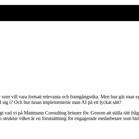
er som vill vara fortsatt relevanta och framgångsrika. Men hur går man eg
ed sig i? Och hur tusan implementerar man AI på ett lyckat sätt?
gt vad vi på Mattmann Consulting brinner för. Genom att ställa rätt frågo
h struktur vilket är en förutsättning för engagerade medarbetare som b