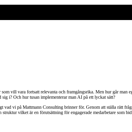
er som vill vara fortsatt relevanta och framgångsrika. Men hur går man eg
ed sig i? Och hur tusan implementerar man AI på ett lyckat sätt?
gt vad vi på Mattmann Consulting brinner för. Genom att ställa rätt frågo
h struktur vilket är en förutsättning för engagerade medarbetare som b