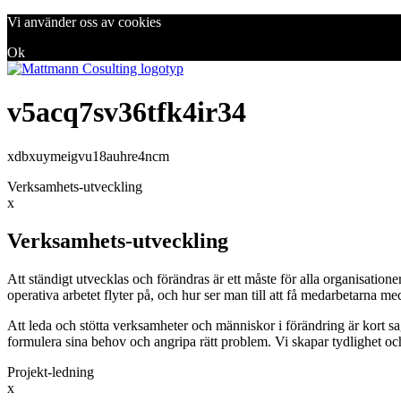
Vi använder oss av cookies
Ok
v5acq7sv36tfk4ir34
xdbxuymeigvu18auhre4ncm
Verksamhets-utveckling
x
Verksamhets-utveckling
Att ständigt utvecklas och förändras är ett måste för alla organisation
operativa arbetet flyter på, och hur ser man till att få medarbetarna m
Att leda och stötta verksamheter och människor i förändring är kort sa
formulera sina behov och angripa rätt problem. Vi skapar tydlighet oc
Projekt-ledning
x