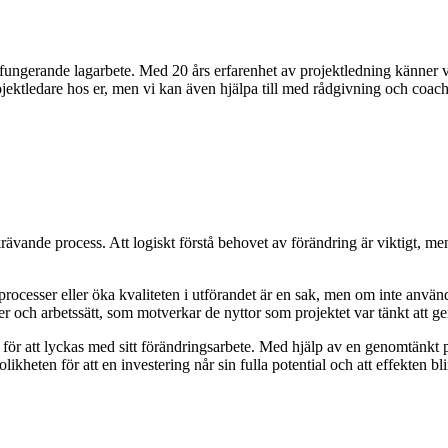
älfungerande lagarbete. Med 20 års erfarenhet av projektledning känner v
ojektledare hos er, men vi kan även hjälpa till med rådgivning och coach
en krävande process. Att logiskt förstå behovet av förändring är viktigt, m
processer eller öka kvaliteten i utförandet är en sak, men om inte använd
ter och arbetssätt, som motverkar de nyttor som projektet var tänkt att ge
för att lyckas med sitt förändringsarbete. Med hjälp av en genomtänkt pl
ikheten för att en investering når sin fulla potential och att effekten bl