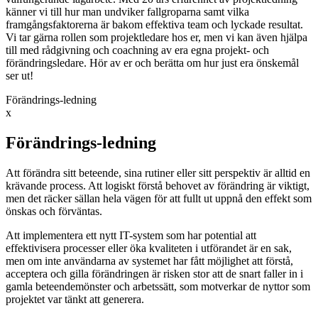
känner vi till hur man undviker fallgroparna samt vilka
framgångsfaktorerna är bakom effektiva team och lyckade resultat.
Vi tar gärna rollen som projektledare hos er, men vi kan även hjälpa
till med rådgivning och coachning av era egna projekt- och
förändringsledare. Hör av er och berätta om hur just era önskemål
ser ut!
Förändrings-ledning
x
Förändrings-ledning
Att förändra sitt beteende, sina rutiner eller sitt perspektiv är alltid en
krävande process. Att logiskt förstå behovet av förändring är viktigt,
men det räcker sällan hela vägen för att fullt ut uppnå den effekt som
önskas och förväntas.
Att implementera ett nytt IT-system som har potential att
effektivisera processer eller öka kvaliteten i utförandet är en sak,
men om inte användarna av systemet har fått möjlighet att förstå,
acceptera och gilla förändringen är risken stor att de snart faller in i
gamla beteendemönster och arbetssätt, som motverkar de nyttor som
projektet var tänkt att generera.