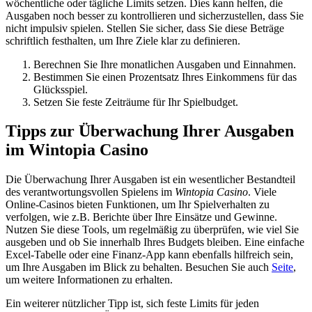
wöchentliche oder tägliche Limits setzen. Dies kann helfen, die
Ausgaben noch besser zu kontrollieren und sicherzustellen, dass Sie
nicht impulsiv spielen. Stellen Sie sicher, dass Sie diese Beträge
schriftlich festhalten, um Ihre Ziele klar zu definieren.
Berechnen Sie Ihre monatlichen Ausgaben und Einnahmen.
Bestimmen Sie einen Prozentsatz Ihres Einkommens für das
Glücksspiel.
Setzen Sie feste Zeiträume für Ihr Spielbudget.
Tipps zur Überwachung Ihrer Ausgaben
im Wintopia Casino
Die Überwachung Ihrer Ausgaben ist ein wesentlicher Bestandteil
des verantwortungsvollen Spielens im
Wintopia Casino
. Viele
Online-Casinos bieten Funktionen, um Ihr Spielverhalten zu
verfolgen, wie z.B. Berichte über Ihre Einsätze und Gewinne.
Nutzen Sie diese Tools, um regelmäßig zu überprüfen, wie viel Sie
ausgeben und ob Sie innerhalb Ihres Budgets bleiben. Eine einfache
Excel-Tabelle oder eine Finanz-App kann ebenfalls hilfreich sein,
um Ihre Ausgaben im Blick zu behalten. Besuchen Sie auch
Seite
,
um weitere Informationen zu erhalten.
Ein weiterer nützlicher Tipp ist, sich feste Limits für jeden