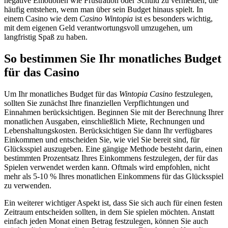
negative Emotionen wie Frustration oder Schuld zu vermeiden, die
häufig entstehen, wenn man über sein Budget hinaus spielt. In
einem Casino wie dem
Casino Wintopia
ist es besonders wichtig,
mit dem eigenen Geld verantwortungsvoll umzugehen, um
langfristig Spaß zu haben.
So bestimmen Sie Ihr monatliches Budget
für das Casino
Um Ihr monatliches Budget für das
Wintopia Casino
festzulegen,
sollten Sie zunächst Ihre finanziellen Verpflichtungen und
Einnahmen berücksichtigen. Beginnen Sie mit der Berechnung Ihrer
monatlichen Ausgaben, einschließlich Miete, Rechnungen und
Lebenshaltungskosten. Berücksichtigen Sie dann Ihr verfügbares
Einkommen und entscheiden Sie, wie viel Sie bereit sind, für
Glücksspiel auszugeben. Eine gängige Methode besteht darin, einen
bestimmten Prozentsatz Ihres Einkommens festzulegen, der für das
Spielen verwendet werden kann. Oftmals wird empfohlen, nicht
mehr als 5-10 % Ihres monatlichen Einkommens für das Glücksspiel
zu verwenden.
Ein weiterer wichtiger Aspekt ist, dass Sie sich auch für einen festen
Zeitraum entscheiden sollten, in dem Sie spielen möchten. Anstatt
einfach jeden Monat einen Betrag festzulegen, können Sie auch