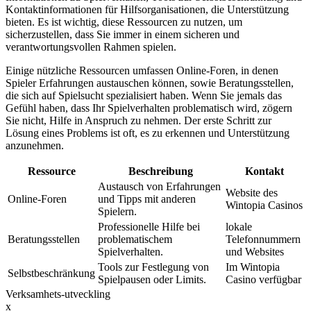
Kontaktinformationen für Hilfsorganisationen, die Unterstützung
bieten. Es ist wichtig, diese Ressourcen zu nutzen, um
sicherzustellen, dass Sie immer in einem sicheren und
verantwortungsvollen Rahmen spielen.
Einige nützliche Ressourcen umfassen Online-Foren, in denen
Spieler Erfahrungen austauschen können, sowie Beratungsstellen,
die sich auf Spielsucht spezialisiert haben. Wenn Sie jemals das
Gefühl haben, dass Ihr Spielverhalten problematisch wird, zögern
Sie nicht, Hilfe in Anspruch zu nehmen. Der erste Schritt zur
Lösung eines Problems ist oft, es zu erkennen und Unterstützung
anzunehmen.
Ressource
Beschreibung
Kontakt
Austausch von Erfahrungen
Website des
Online-Foren
und Tipps mit anderen
Wintopia Casinos
Spielern.
Professionelle Hilfe bei
lokale
Beratungsstellen
problematischem
Telefonnummern
Spielverhalten.
und Websites
Tools zur Festlegung von
Im Wintopia
Selbstbeschränkung
Spielpausen oder Limits.
Casino verfügbar
Verksamhets-utveckling
x